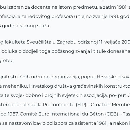
bu izabran za docenta na istom predmetu, a zatim 1981. 
fesora, a za redovitog profesora u trajno zvanje 1991. god
5 godina radnog staža.
g fakulteta Sveučilišta u Zagrebu održanoj 11. veljače 20
 odluka o dodjeli toga počasnog zvanja i titule donesena j
grebu.
brojnih stručnih udruga i organizacija, poput Hrvatskog sa
za mehaniku, Hrvatskog društva građevinskih konstruktor
a te svoje- dobno i brojnih svjetskih asocijacija, po- put
nternationale de la Précontrainte (FIP) – Croatian Memb
i od 1987. Comité Euro International du Béton (CEB) – T
e nastavom bavio od izbora za asistenta 1961., a nakon i