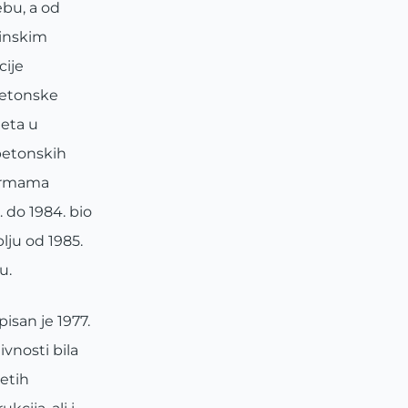
bu, a od
vinskim
cije
Betonske
teta u
betonskih
formama
 do 1984. bio
lju od 1985.
u.
isan je 1977.
vnosti bila
etih