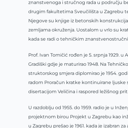
znanstvenoga i stručnog rada u području be
drugim fakultetima Sveučilišta u Zagrebu te
Njegove su knjige iz betonskih konstrukcija 
zemljama okruženja. Uostalom u vrlo su kratk
kada se radi o tehničkim znanstvenostručn
Prof. Ivan Tomičić rođen je 5. srpnja 1929. 
Gradiški gdje je maturirao 1948. Na Tehnič
struktorskog smjera diplomirao je 1954. god
radom Proračun kratke kontinuirane ljuske s
disertacijom Veličina i raspored ležišnog pr
U razdoblju od 1955. do 1959. radio je u Inž
projektnom birou Projekt u Zagrebu kao inž
u Zagrebu prešao je 1961. kada je izabran z