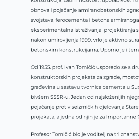
konstrukcija, zatim nosivost, uporabivost i t
obnova i pojačanje armiranobetonskih zgra
svojstava, ferocementa i betona armiranoga 
eksperimentalna istraživanja projektiranja se
nakon umirovljenja 1999. vrlo je aktivno su
betonskim konstrukcijama. Uporno je i temelj
Od 1955. prof. Ivan Tomičić usporedo se s dru
konstruktorskih projekata za zgrade, mostov
građevina u sastavu tvornica cementa u Sudan
bivšem SSSR-u. Jedan od najsloženijih njegov
pojačanje protiv seizmičkih djelovanja Stare 
projekata, a jedna od njih je za Importanne 
Profesor Tomičić bio je voditelj na tri znans