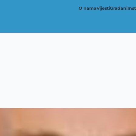
O nama
Vijesti
Građani
Inst
Main
navigation