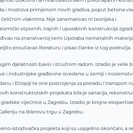
rajnost duktilnih armiranobetonskih i prednapetih konstruk
da i mostova primjenom novih gradiva, poput betona vis
čeličnim vlaknima. Nije zanemarivao ni teorijska i
izmički otpornih, trajnih i uporabivih konstrukcija zgrada
rađivao na znanstvenoj temi Uporaba nemetalnih materija
ito proučavao literaturu i pisao članke iz tog područja.
gim djelatnosti bavio i stručnim radom. Izradio je velik b
e i industrijske građevine izvedene u zemlji i inozemst
u i Etiopiji te one postrojenja za preradu i transport n
ih konstruktorskih projekata bila je sanacija, rekonstruk
gradske vijećnice u Zagrebu. Izradio je brojne ekspertize i
Galleriju na Iblerovu trgu u Zagrebu.
tveno-istraživačka projekta koji su uspješno okončani, a re