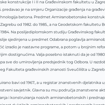
e konstrukcije I i II na Građevinskom fakultetu u Zagre
995. predavao je na smjeru Organizacije građenja na građe
ehnologija betona. Predmet Armiranobetonske konstruk
 Zagrebu od 1982. do 1985., a na Geodetskom fakultetu 
3.-1984. Na poslijediplomskom studiju Građevinskog fakul
oslije sjedinjena u predmet Odabrana poglavlja armirano
ičić izradio je nastavne programe, a potom u brojnim re
jim dostignućima. Valja posebno istaknuti da je od 1980.
. pa sve do umirovljenja predsjednik tog Odbora. U razdob
eg Fakulteta građevinskih znanosti Sveučilišta u Zagreb
no bavi od 1967., a u registar znanstvenih djelatnika up
nstveni savjetnik. Glavna su mu područja znanstvene akti
ja i konstruiranja nosivih armiranobetonskih i prednap