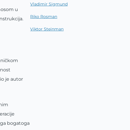
Vladimir Sigmund
inosom u
Riko Rosman
strukcija.
Viktor Steinman
ehničkom
rnost
o je autor
jnim
eracije
svoga bogatoga