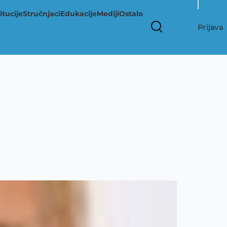
User
itucije
Stručnjaci
Edukacije
Mediji
Ostalo
account
Prijava
menu