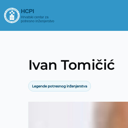
Skoči na glavni sadržaj
HCPI
▾
Hrvatski centar za
potresno inženjerstvo
Ivan Tomičić
Breadcrumb
Legende potresnog inženjerstva