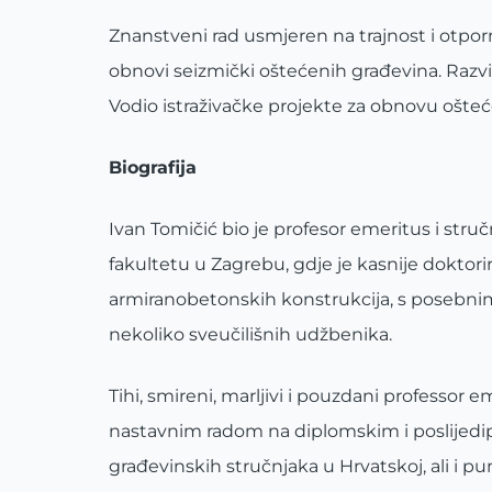
Znanstveni rad usmjeren na trajnost i otp
obnovi seizmički oštećenih građevina. Razv
Vodio istraživačke projekte za obnovu ošteć
Biografija
Ivan Tomičić bio je profesor emeritus i str
fakultetu u Zagrebu, gdje je kasnije doktori
armiranobetonskih konstrukcija, s posebnim
nekoliko sveučilišnih udžbenika.
Tihi, smireni, marljivi i pouzdani professor 
nastavnim radom na diplomskim i poslijedip
građevinskih stručnjaka u Hrvatskoj, ali i pu