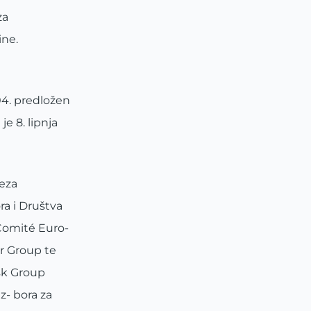
za
ine.
04. predložen
e 8. lipnja
veza
a i Društva
 Comité Euro-
er Group te
ask Group
z- bora za