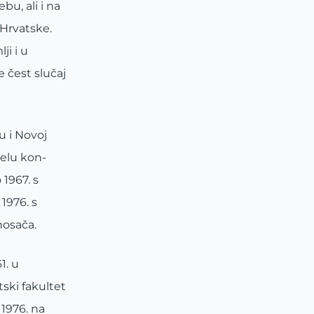
u, ali i na
 Hrvatske.
ji i u
 čest slučaj
u i Novoj
jelu kon-
1967. s
1976. s
nosača.
1. u
ski fakultet
1976. na