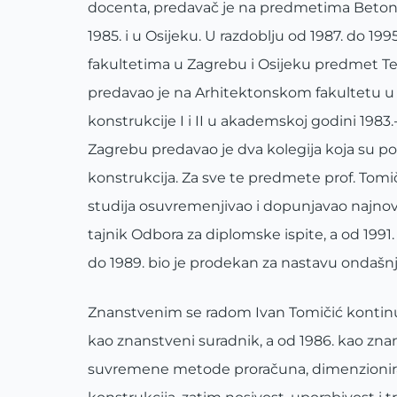
docenta, predavač je na predmetima Betonsk
1985. i u Osijeku. U razdoblju od 1987. do 1
fakultetima u Zagrebu i Osijeku predmet T
predavao je na Arhitektonskom fakultetu u
konstrukcije I i II u akademskoj godini 198
Zagrebu predavao je dva kolegija koja su p
konstrukcija. Za sve te predmete prof. Tom
studija osuvremenjivao i dopunjavao najnovi
tajnik Odbora za diplomske ispite, a od 1991
do 1989. bio je prodekan za nastavu ondašnj
Znanstvenim se radom Ivan Tomičić kontinuira
kao znanstveni suradnik, a od 1986. kao zna
suvremene metode proračuna, dimenzioniran