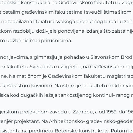
tonskih konstrukcija na Građevinskom fakultetu u Zagreb
 ostalim građevinskim fakultetima i sveučilištima širom
nezaobilazna literatura svakoga projektnog biroa i u zeml
om razdoblju doživjele ponovljena izdanja što zaista nije
im udžbenicima i priručnicima.
u Andrijevcima, a gimnaziju je pohađao u Slavonskom Brod
kom fakultetu Sveučilišta u Zagrebu, na Građevinskom od
ine. Na matičnom je Građevinskom fakultetu magistrirao 
 košarastom krivinom. Na istom je fa- kultetu doktorirao 
itiska kod dugačkih ležaja tankostijenog kontinui- ranog 
enjerskom projektnom zavodu u Zagrebu, a od 1959. do 196
enjer projektant. Na Arhitektonsko- građevinsko-geodet
a asistenta na predmetu Betonske konstrukcije. Potom je 