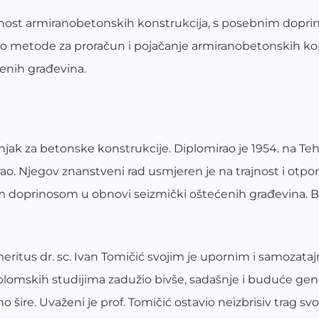
ornost armiranobetonskih konstrukcija, s posebnim dopr
io metode za proračun i pojačanje armiranobetonskih kon
enih građevina.
učnjak za betonske konstrukcije. Diplomirao je 1954. na T
rao. Njegov znanstveni rad usmjeren je na trajnost i otpo
 doprinosom u obnovi seizmički oštećenih građevina. Bi
emeritus dr. sc. Ivan Tomičić svojim je upornim i samozata
lomskih studijima zadužio bivše, sadašnje i buduće gen
no šire. Uvaženi je prof. Tomičić ostavio neizbrisiv trag 