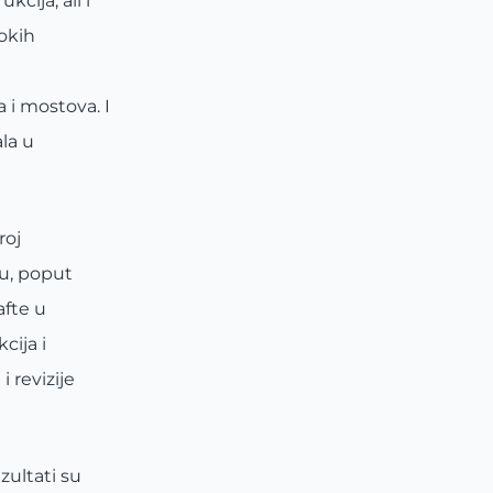
cija, ali i
okih
 i mostova. I
la u
roj
vu, poput
afte u
cija i
 revizije
zultati su