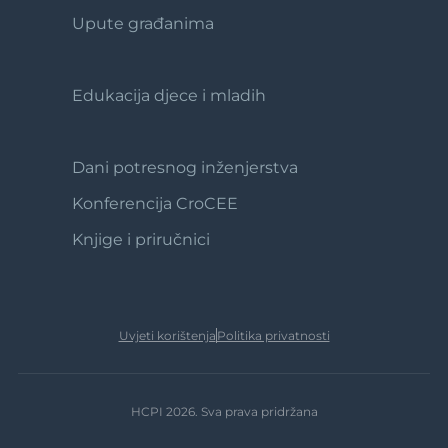
2
Upute građanima
Edukacija djece i mladih
Footer
3
Dani potresnog inženjerstva
Footer
4
Konferencija CroCEE
Knjige i priručnici
Uvjeti korištenja
Politika privatnosti
HCPI 2026. Sva prava pridržana