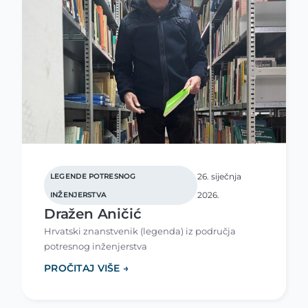
26. siječnja
LEGENDE POTRESNOG
2026.
INŽENJERSTVA
Dražen Aničić
Hrvatski znanstvenik (legenda) iz područja
potresnog inženjerstva
PROČITAJ VIŠE →