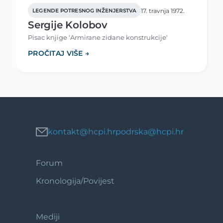
17. travnja 1972.
LEGENDE POTRESNOG INŽENJERSTVA
Sergije Kolobov
Pisac knjige ‘Armirane zidane konstrukcije‘
PROČITAJ VIŠE →
kontakt@hcpi.hr
podrska@hcpi.hr
Forum
Footer
1
Kronologija/Povijest
Mediji
Footer