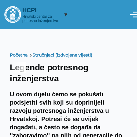
Skoči na glavni sadržaj
HCPI
▾
Hrvatski centar za
potresno inženjerstvo
Početna
Stručnjaci (izdvojene vijesti)
Breadcrumb
Legende potresnog
inženjerstva
U ovom dijelu ćemo se pokušati
podsjetiti svih koji su doprinijeli
razvoju potresnoga inženjerstva u
Hrvatskoj. Potresi će se uvijek
događati, a često se događa da
''zaboravimo'' na njih od generacije do