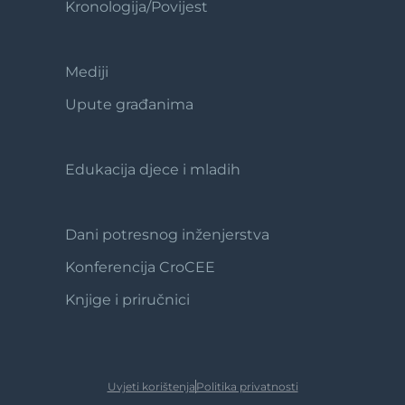
Kronologija/Povijest
Mediji
Footer
2
Upute građanima
Edukacija djece i mladih
Footer
3
Dani potresnog inženjerstva
Footer
4
Konferencija CroCEE
Knjige i priručnici
Uvjeti korištenja
Politika privatnosti