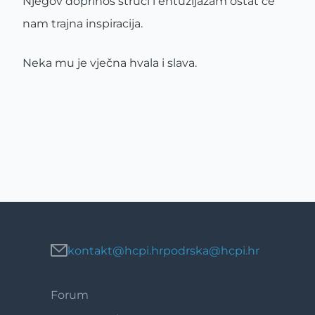
Njegov doprinos struci i entuzijazam ostat će
nam trajna inspiracija.
Neka mu je vječna hvala i slava.
kontakt@hcpi.hr
podrska@hcpi.hr
Forum
Footer
1