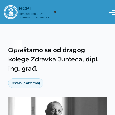
Skoči na glavni sadržaj
HCPI
▾
Hrvatski centar za
potresno inženjerstvo
Opraštamo se od dragog
Breadcrumb
kolege Zdravka Jurčeca, dipl.
ing. građ.
Ostalo (platforma)