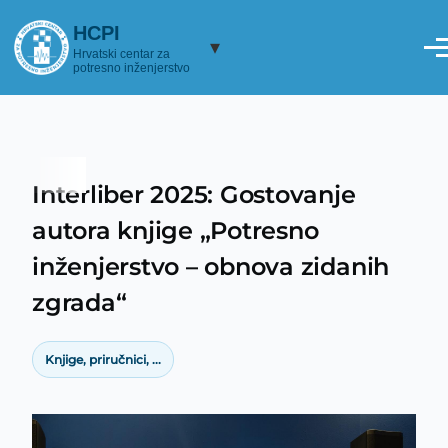
Skoči na glavni sadržaj
HCPI
▾
Hrvatski centar za
potresno inženjerstvo
Interliber 2025: Gostovanje
Breadcrumb
autora knjige „Potresno
inženjerstvo – obnova zidanih
zgrada“
Knjige, priručnici, ...