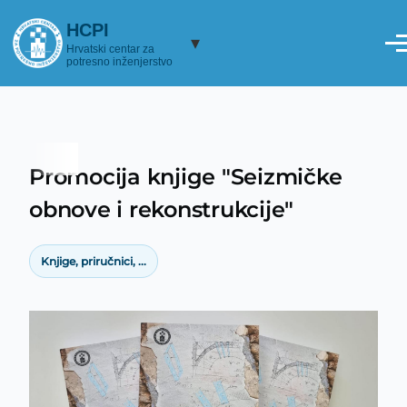
Skoči na glavni sadržaj
HCPI
▾
Hrvatski centar za
potresno inženjerstvo
Promocija knjige "Seizmičke
Breadcrumb
obnove i rekonstrukcije"
Knjige, priručnici, ...