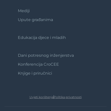
Mediji
Footer
2
Upute građanima
Edukacija djece i mladih
Footer
3
Dani potresnog inženjerstva
Footer
4
Konferencija CroCEE
Knjige i priručnici
Uvjeti korištenja
Politika privatnosti