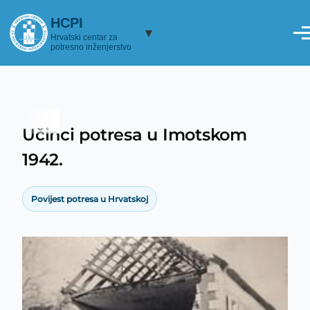
Skoči na glavni sadržaj
HCPI
▾
Hrvatski centar za
potresno inženjerstvo
Učinci potresa u Imotskom
Breadcrumb
1942.
Povijest potresa u Hrvatskoj