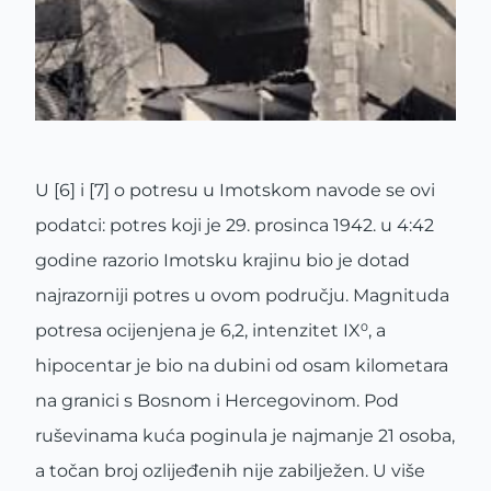
U [6] i [7] o potresu u Imotskom navode se ovi
podatci: potres koji je 29. prosinca 1942. u 4:42
godine razorio Imotsku krajinu bio je dotad
najrazorniji potres u ovom području. Magnituda
potresa ocijenjena je 6,2, intenzitet IX⁰, a
hipocentar je bio na dubini od osam kilometara
na granici s Bosnom i Hercegovinom. Pod
ruševinama kuća poginula je najmanje 21 osoba,
a točan broj ozlijeđenih nije zabilježen. U više