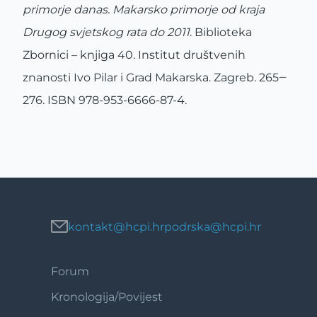
primorje danas. Makarsko primorje od kraja
Drugog
svjetskog rata do 2011
. Biblioteka
Zbornici – knjiga 40. Institut društvenih
znanosti Ivo Pilar i Grad Makarska. Zagreb. 265‒
276. ISBN 978-953-6666-87-4.
kontakt@hcpi.hr
podrska@hcpi.hr
Forum
Footer
1
Kronologija/Povijest