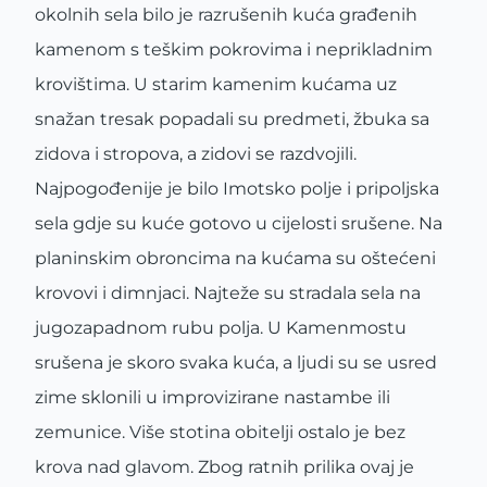
okolnih sela bilo je razrušenih kuća građenih
kamenom s teškim pokrovima i neprikladnim
krovištima. U starim kamenim kućama uz
snažan tresak popadali su predmeti, žbuka sa
zidova i stropova, a zidovi se razdvojili.
Najpogođenije je bilo Imotsko polje i pripoljska
sela gdje su kuće gotovo u cijelosti srušene. Na
planinskim obroncima na kućama su oštećeni
krovovi i dimnjaci. Najteže su stradala sela na
jugozapadnom rubu polja. U Kamenmostu
srušena je skoro svaka kuća, a ljudi su se usred
zime sklonili u improvizirane nastambe ili
zemunice. Više stotina obitelji ostalo je bez
krova nad glavom. Zbog ratnih prilika ovaj je