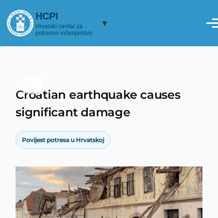
Skoči na glavni sadržaj
HCPI
▾
Hrvatski centar za
potresno inženjerstvo
Croatian earthquake causes
Breadcrumb
significant damage
Povijest potresa u Hrvatskoj