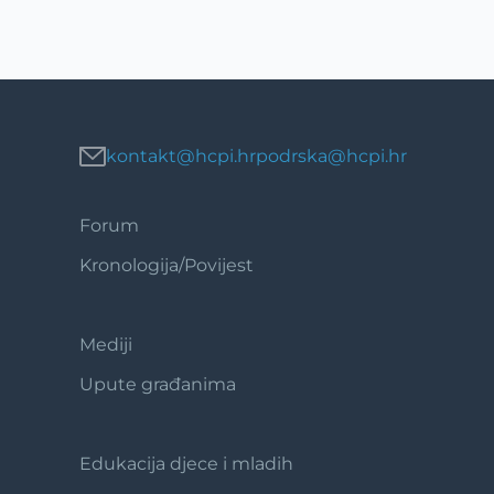
kontakt@hcpi.hr
podrska@hcpi.hr
Forum
Footer
1
Kronologija/Povijest
Mediji
Footer
2
Upute građanima
Edukacija djece i mladih
Footer
3