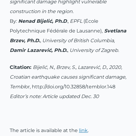
significant damage highlight vulnerable
construction in the region.
By:
Nenad Bijelić, Ph.D
., EPFL
(École
Polytechnique Fédérale de Lausanne),
Svetlana
Brzev, Ph.D.
, University of British Columbia,
Damir Lazarević,
Ph.D.
, University of Zagreb.
Citation:
Bijelić, N., Brzev, S., Lazarević, D., 2020,
Croatian earthquake causes significant damage,
Tembl
or, http://doi.org/10.32858/temblor.148
Editor’s note: Article updated Dec. 30
The article is available at the
link
.