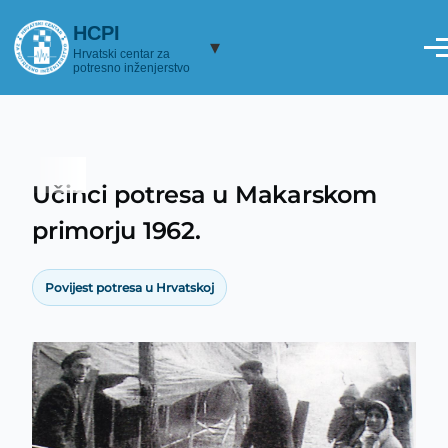
Skoči na glavni sadržaj
HCPI
▾
Hrvatski centar za
potresno inženjerstvo
Učinci potresa u Makarskom
Breadcrumb
primorju 1962.
Povijest potresa u Hrvatskoj