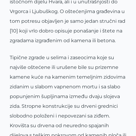
istočnom dijelu Hvara, ali i u unutrašnjosti do
Vrgorca i Ljubuškog. O oštećenjima građevina u
tom potresu objavljen je samo jedan stručni rad
[10] koji vrlo dobro opisuje ponašanje i štete na
zgradama izgrađenim od kamena ili betona.
Tipične zgrade u selima i zaseocima koje su
najviše oštećene ili urušene bile su prizemne
kamene kuće na kamenim temeljnim zidovima
zidanim u slabom vapnenom mortu i sa slabo
popunjenim šupljinama između dvaju slojeva
zida. Stropne konstrukcije su drveni grednici
slobodno položeni i nepovezani sa ziđem.
Krovišta su drvena od neuredno spajanih
dijelova s teškim pokrovom od kamenih ploča ili