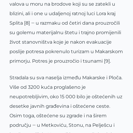
valova u moru na brodove koji su se zatekli u
blizini, ali i one u udaljenoj ratnoj luci Lora kraj
Splita [8] ‒ u razmaku od četiri dana prouzročili
su golemu materijalnu štetu i trajno promijenili
život stanovništva koje je nakon evakuacije
poslije potresa pokrenulo turizam u Makarskom
primorju. Potres je prouzročio i tsunami [9].
Stradala su sva naselja između Makarske i Ploča.
Više od 3200 kuća proglašeno je
neupotrebljivim, oko 15 000 bilo je oštećenih uz
desetke javnih građevina i oštećene ceste.
Osim toga, oštećene su zgrade i na širem
području ‒ u Metkoviću, Stonu, na Pelješcu i