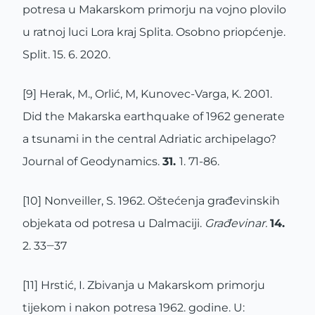
potresa u Makarskom primorju na vojno plovilo
u ratnoj luci Lora kraj Splita. Osobno priopćenje.
Split. 15. 6. 2020.
[9] Herak, M., Orlić, M, Kunovec-Varga, K. 2001.
Did the Makarska earthquake of 1962 generate
a tsunami in the central Adriatic archipelago?
Journal of Geodynamics.
31.
1. 71-86.
[10] Nonveiller, S. 1962. Oštećenja građevinskih
objekata od potresa u Dalmaciji.
Građevinar.
14.
2. 33‒37
[11] Hrstić, I. Zbivanja u Makarskom primorju
tijekom i nakon potresa 1962. godine. U: