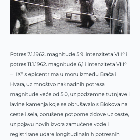
Potres 7.1.1962. magnitude 5,9, intenziteta VIII⁰ i
potres 11.1.1962. magnitude 6,1 i intenziteta VIII⁰
‒ IX⁰ s epicentrima u moru između Brača i
Hvara, uz mnoštvo naknadnih potresa
magnitude veće od 5,0, uz podzemne tutnjave i
lavine kamenja koje se obrušavalo s Biokova na
ceste i sela, porušene potporne zidove uz ceste,
uz pojavu novih izvora zamućene vode i
registrirane udare longitudinalnih potresnih