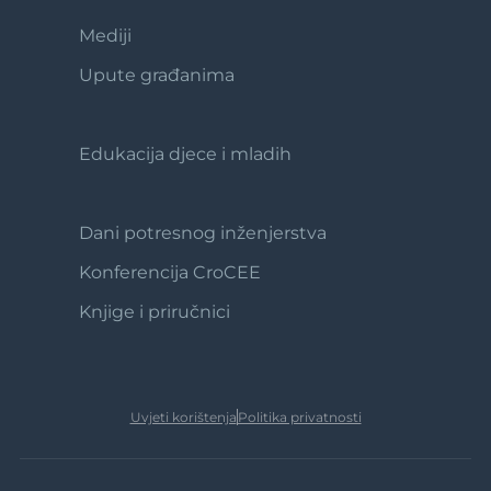
Mediji
Footer
2
Upute građanima
Edukacija djece i mladih
Footer
3
Dani potresnog inženjerstva
Footer
4
Konferencija CroCEE
Knjige i priručnici
Uvjeti korištenja
Politika privatnosti